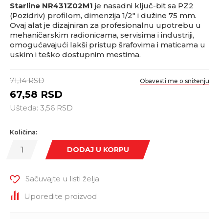
Starline NR431Z02M1
je nasadni ključ-bit sa PZ2
(Pozidriv) profilom, dimenzija 1/2" i dužine 75 mm.
Ovaj alat je dizajniran za profesionalnu upotrebu u
mehaničarskim radionicama, servisima i industriji,
omogućavajući lakši pristup šrafovima i maticama u
uskim i teško dostupnim mestima.
71,14
RSD
Obavesti me o sniženju
67,58
RSD
Ušteda:
3,56
RSD
Količina:
DODAJ U KORPU
Sačuvajte u listi želja
Uporedite proizvod