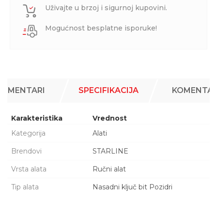
Uživajte u brzoj i sigurnoj kupovini.
Mogućnost besplatne isporuke!
KOMENTARI
SPECIFIKACIJA
KOMENTAR
Karakteristika
Vrednost
Kategorija
Alati
Brendovi
STARLINE
Vrsta alata
Ručni alat
Tip alata
Nasadni ključ bit Pozidri
Ime/Nadimak