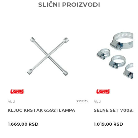
SLIČNI PROIZVODI
Email adresa
Poruka
1
1088335
Alati
Alati
KLJUC KRSTAK 65921 LAMPA
SELNE SET 70033
1.669,00
RSD
1.019,00
RSD
POŠALJI