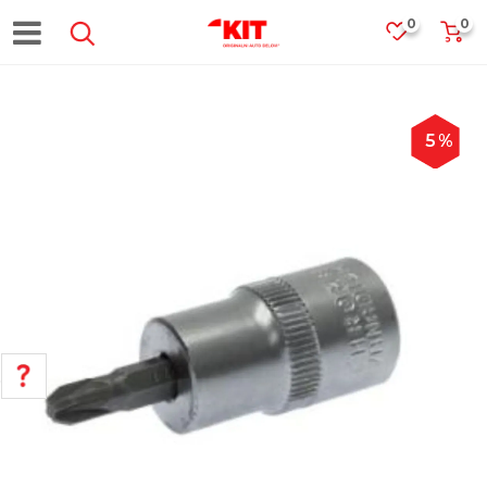
0
0
5
%
POMOĆ PRI KUPOVINI
Za više informacija, pomoć i