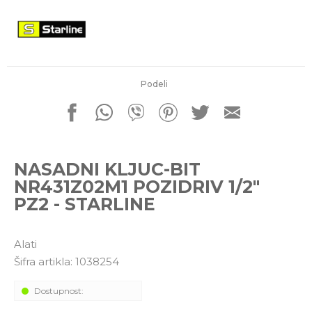
porudžbine
011 4427900
Radno vreme
Radnim danom: 08-16h
Subotom: 08-14h
Nedeljom ne radimo
Podeli
Pišite nam
office@kitcommerce.rs
NASADNI KLJUC-BIT
NR431Z02M1 POZIDRIV 1/2"
PZ2 - STARLINE
Alati
Šifra artikla:
1038254
Dostupnost: