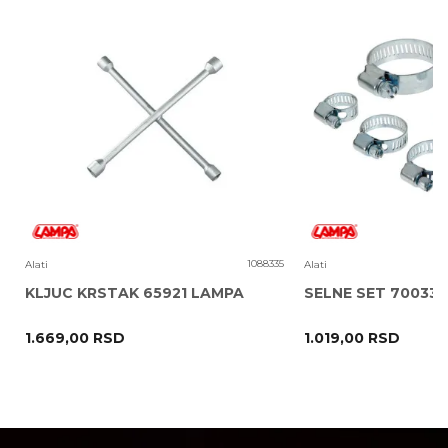
Poruka
1
1088335
Alati
Alati
KLJUC KRSTAK 65921 LAMPA
SELNE SET 70033
1.669,00
RSD
1.019,00
RSD
POŠALJI