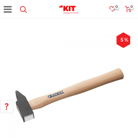
0
0
5
%
POMOĆ PRI KUPOVINI
Za više informacija, pomoć i