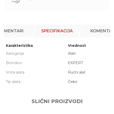
KOMENTARI
SPECIFIKACIJA
KOMENTAR
Karakteristika
Vrednost
Kategorija
Alati
Brendovi
EXPERT
Vrsta alata
Ručni alat
Tip alata
Čekić
Ime/Nadimak
SLIČNI PROIZVODI
Email adresa