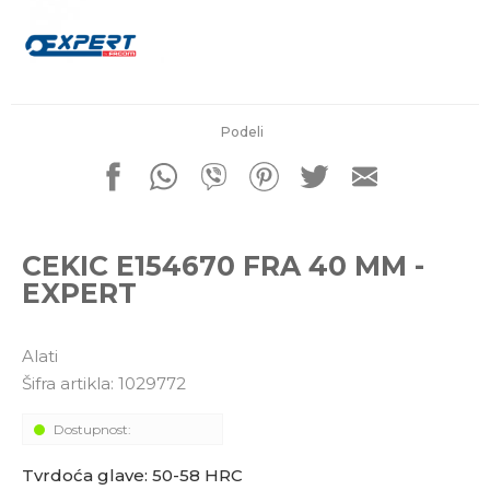
porudžbine
011 4427900
Radno vreme
Radnim danom: 08-16h
Subotom: 08-14h
Nedeljom ne radimo
Podeli
Pišite nam
office@kitcommerce.rs
CEKIC E154670 FRA 40 MM -
EXPERT
Alati
Šifra artikla:
1029772
Dostupnost:
Tvrdoća glave: 50-58 HRC