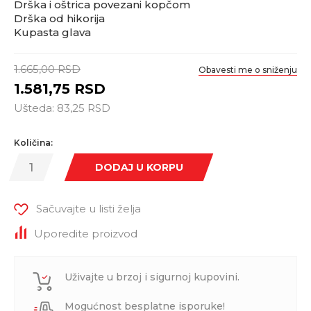
Drška i oštrica povezani kopčom
Drška od hikorija
Kupasta glava
1.665,00
RSD
Obavesti me o sniženju
1.581,75
RSD
Ušteda:
83,25
RSD
Količina:
DODAJ U KORPU
Sačuvajte u listi želja
Uporedite proizvod
Uživajte u brzoj i sigurnoj kupovini.
Mogućnost besplatne isporuke!