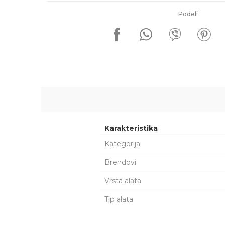
Podeli
Karakteristika
Kategorija
Brendovi
Vrsta alata
Tip alata
Ime/Nadimak