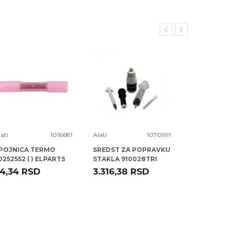
ati
1016681
Alati
1070991
Alati
POJNICA TERMO
SREDST ZA POPRAVKU
SELNA FI 0
0252552 ( ) ELPARTS
STAKLA 910028TRI
TRISCAN
4,34
RSD
3.316,38
RSD
58,00
R