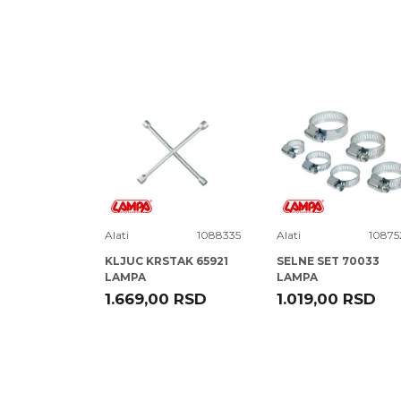
Poruka
16F601
Alati
1088335
Alati
10875
VAK KPL
KLJUC KRSTAK 65921
SELNE SET 70033
LAMPA
LAMPA
RSD
1.669,00
RSD
1.019,00
RSD
POŠALJI