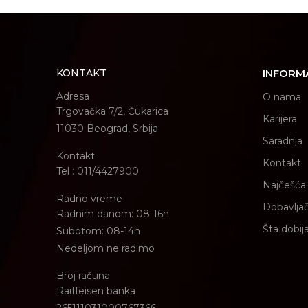
KONTAKT
INFORM
Adresa
O nama
Trgovačka 7/2, Čukarica
Karijera
11030 Beograd, Srbija
Saradnja
Kontakt
Kontakt
Tel : 011/4427900
Najčešća 
Radno vreme
Dobavljač
Radnim danom: 08-16h
Šta dobij
Subotom: 08-14h
Nedeljom ne radimo
Broj računa
Raiffeisen banka