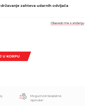
izdržavanje zahteva udarnih odvijača
Obavesti me o sniženju
J U KORPU
oj
Mogućnost besplatne
isporuke!