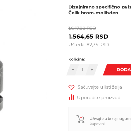
Dizajnirano specifično za 
Čelik hrom-molibden
1.647,00
RSD
1.564,65
RSD
Ušteda:
82,35
RSD
Količina:
DODA
Sačuvajte u listi želja
Uporedite proizvod
Uživajte u brzoj i sigurn
kupovini.