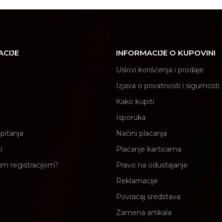
ACIJE
INFORMACIJE O KUPOVINI
Uslovi korišćenja i prodaje
Izjava o privatnosti i sigurnost
Kako kupiti
Isporuka
pitanja
Načini plaćanja
i
Plaćanje karticama
am registracijom?
Pravo na odustajanje
Reklamacije
Povraćaj sredstava
Zamena artikala