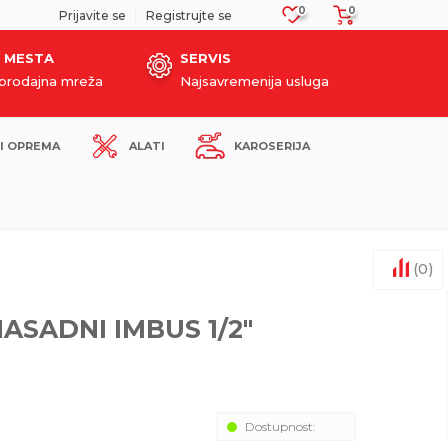
0
0
SIGURNO PLAĆANJE PLATNIM KARTICAMA!
Prijavite se
Registrujte se
 MESTA
SERVIS
oprodajna mreža
Najsavremenija usluga
I OPREMA
ALATI
KAROSERIJA
(
0
)
NASADNI IMBUS 1/2"
Dostupnost: