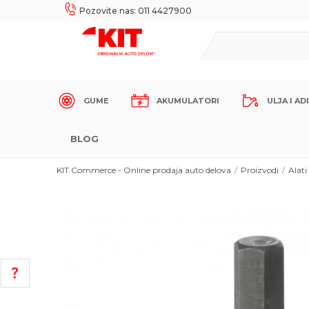
UKE!
SIGURNO PLAĆANJE PLATNIM KARTICAMA!
Pozovite nas: 011 4427900
GUME
AKUMULATORI
ULJA I AD
BLOG
KIT Commerce - Online prodaja auto delova
Proizvodi
Alati
POMOĆ PRI KUPOVINI