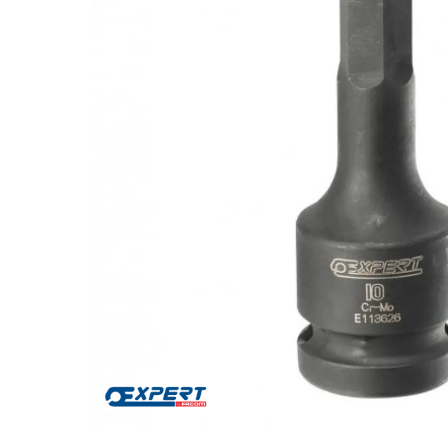
Za više informacija, pomoć i
porudžbine
011 4427900
Radno vreme
Radnim danom: 08-16h
Subotom: 08-14h
Nedeljom ne radimo
Pišite nam
office@kitcommerce.rs