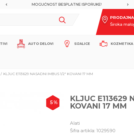
MOGUĆNOST BESPLATNE ISPORUKE!
PRODAJNA
Široka mal
ITIVI
AUTO DELOVI
SIJALICE
KOZMETIKA 
KLJUC E113629 NASADNI IMBUS 1/2" KOVANI 17 MM
KLJUC E113629 
5
%
KOVANI 17 MM
Alati
Šifra artikla:
1029590