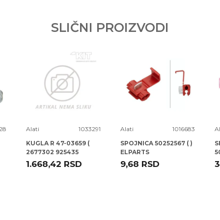
SLIČNI PROIZVODI
28
Alati
1033291
Alati
1016683
Al
KUGLA R 47-03659 (
SPOJNICA 50252567 ( )
S
2677302 925435
ELPARTS
5
CD0013 ) A3 -12
1.668,42
RSD
9,68
RSD
3
TALOSA