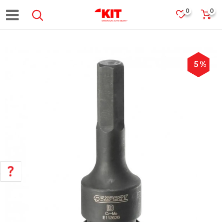
0
0
5
%
POMOĆ PRI KUPOVINI
Za više informacija, pomoć i