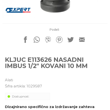
porudžbine
011 4427900
Radno vreme
Radnim danom: 08-16h
Subotom: 08-14h
Nedeljom ne radimo
Podeli
Pišite nam
office@kitcommerce.rs
KLJUC E113626 NASADNI
IMBUS 1/2" KOVANI 10 MM
Alati
Šifra artikla:
1029587
Dostupnost:
Dizajnirano specifično za izdržavanje zahteva