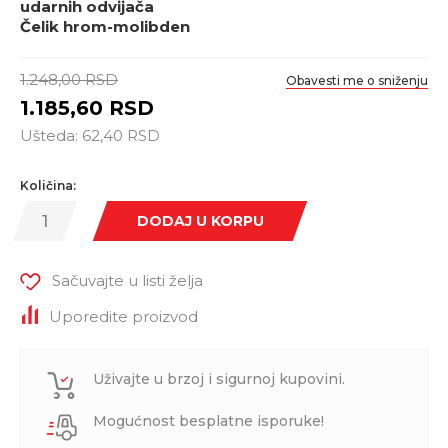
udarnih odvijača
Čelik hrom-molibden
1.248,00
RSD
Obavesti me o sniženju
1.185,60
RSD
Ušteda:
62,40
RSD
Količina:
DODAJ U KORPU
Sačuvajte u listi želja
Uporedite proizvod
Uživajte u brzoj i sigurnoj kupovini.
Mogućnost besplatne isporuke!