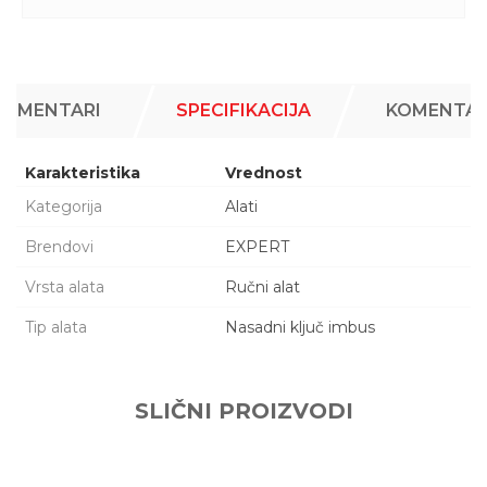
KOMENTARI
SPECIFIKACIJA
KOMENTAR
Karakteristika
Vrednost
Kategorija
Alati
Brendovi
EXPERT
Vrsta alata
Ručni alat
Tip alata
Nasadni ključ imbus
Ime/Nadimak
SLIČNI PROIZVODI
Email adresa