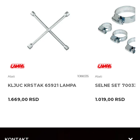
Poruka
1
1088335
Alati
Alati
KLJUC KRSTAK 65921 LAMPA
SELNE SET 70033
1.669,00
RSD
1.019,00
RSD
POŠALJI
KONTAKT