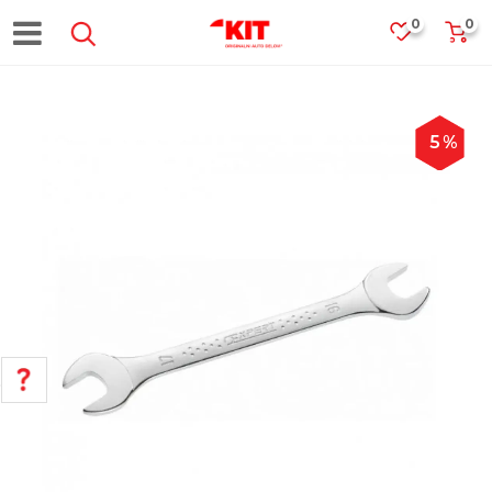
0
0
5
%
POMOĆ PRI KUPOVINI
Za više informacija, pomoć i