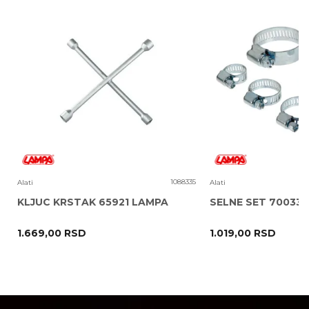
Poruka
1
1088335
Alati
Alati
KLJUC KRSTAK 65921 LAMPA
SELNE SET 70033
1.669,00
RSD
1.019,00
RSD
POŠALJI