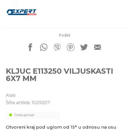
porudžbine
011 4427900
Radno vreme
Radnim danom: 08-16h
Subotom: 08-14h
Nedeljom ne radimo
Podeli
Pišite nam
office@kitcommerce.rs
KLJUC E113250 VILJUSKASTI
6X7 MM
Alati
Šifra artikla:
1029207
Dostupnost:
Otvoreni kraj pod uglom od 15° u odnosu na osu