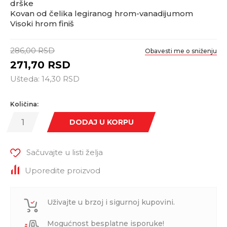
drške
Kovan od čelika legiranog hrom-vanadijumom
Visoki hrom finiš
286,00
RSD
Obavesti me o sniženju
271,70
RSD
Ušteda:
14,30
RSD
Količina:
DODAJ U KORPU
Sačuvajte u listi želja
Uporedite proizvod
Uživajte u brzoj i sigurnoj kupovini.
Mogućnost besplatne isporuke!