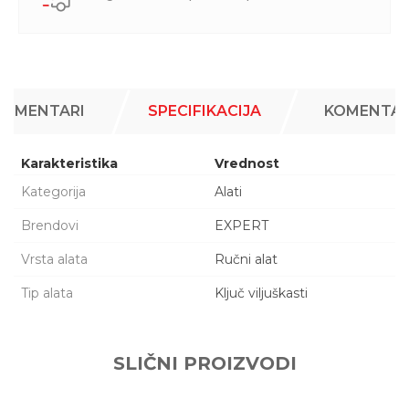
KOMENTARI
SPECIFIKACIJA
KOMENTAR
Karakteristika
Vrednost
Kategorija
Alati
Brendovi
EXPERT
Vrsta alata
Ručni alat
Tip alata
Ključ viljuškasti
Ime/Nadimak
SLIČNI PROIZVODI
Email adresa