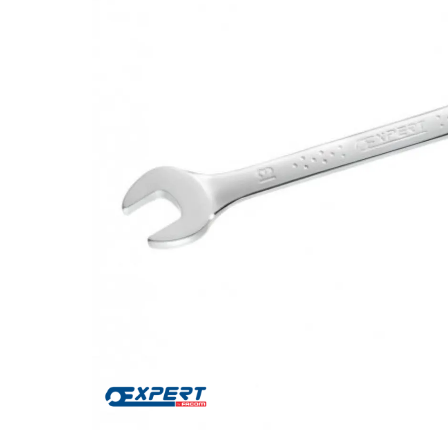
Za više informacija, pomoć i
porudžbine
011 4427900
Radno vreme
Radnim danom: 08-16h
Subotom: 08-14h
Nedeljom ne radimo
Pišite nam
office@kitcommerce.rs