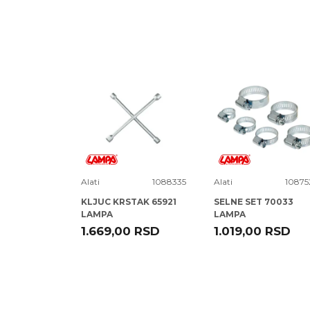
Poruka
16F601
Alati
1088335
Alati
10875
VAK KPL
KLJUC KRSTAK 65921
SELNE SET 70033
LAMPA
LAMPA
RSD
1.669,00
RSD
1.019,00
RSD
POŠALJI