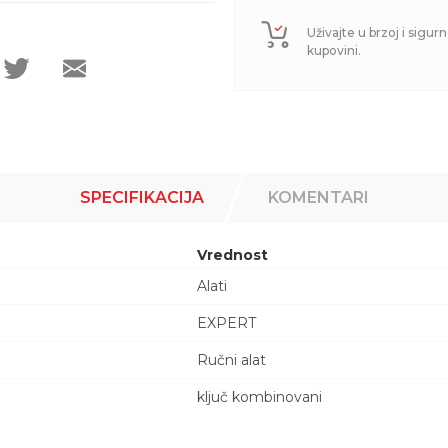
Uživajte u brzoj i sigurn
kupovini.
SPECIFIKACIJA
KOMENTARI
Vrednost
Alati
EXPERT
Ručni alat
ključ kombinovani
Email adresa