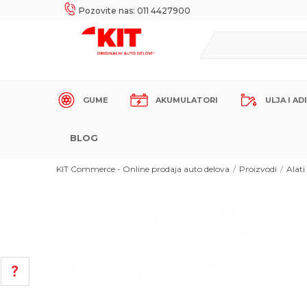
UKE!
SIGURNO PLAĆANJE PLATNIM KARTICAMA!
Pozovite nas: 011 4427900
GUME
AKUMULATORI
ULJA I AD
BLOG
KIT Commerce - Online prodaja auto delova
Proizvodi
Alati
POMOĆ PRI KUPOVINI