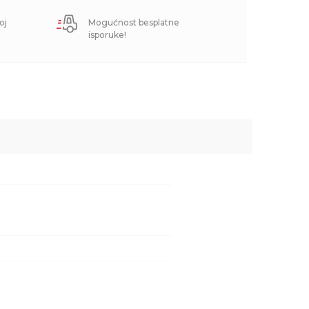
oj
Mogućnost besplatne
isporuke!