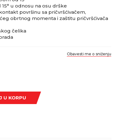
 15° u odnosu na osu drške
 kontakt površinu sa pričvršćivačem,
eg obrtnog momenta i zaštitu pričvršćivača
kog čelika
brada
Obavesti me o sniženju
J U KORPU