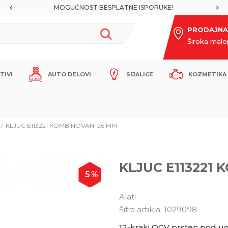
MOGUĆNOST BESPLATNE ISPORUKE!
PRODAJNA
Široka mal
ITIVI
AUTO DELOVI
SIJALICE
KOZMETIKA 
KLJUC E113221 KOMBINOVANI 26 MM
KLJUC E113221
5
%
Alati
Šifra artikla:
1029098
12-kraki OGV prsten pod u