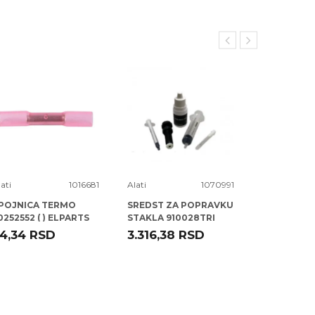
ati
1016681
Alati
1070991
Alati
POJNICA TERMO
SREDST ZA POPRAVKU
SELNA FI 0
0252552 ( ) ELPARTS
STAKLA 910028TRI
TRISCAN
4,34
RSD
3.316,38
RSD
58,00
R