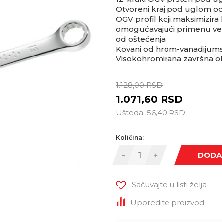
Otvoreni kraj pod uglom od
OGV profil koji maksimizira
omogućavajući primenu već
od oštećenja
Kovani od hrom-vanadijums
Visokohromirana završna o
1.128,00
RSD
1.071,60
RSD
Ušteda:
56,40
RSD
Količina:
DODA
Sačuvajte u listi želja
Uporedite proizvod