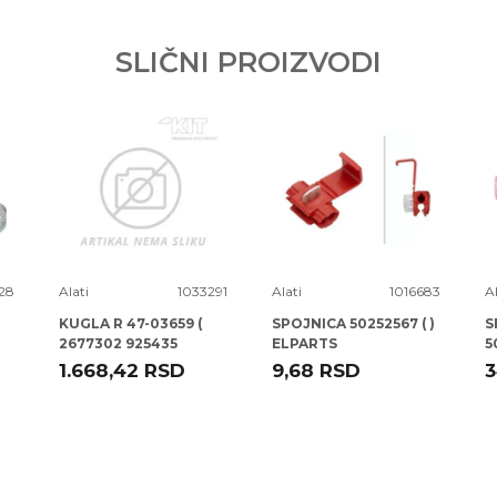
SLIČNI PROIZVODI
28
Alati
1033291
Alati
1016683
Al
KUGLA R 47-03659 (
SPOJNICA 50252567 ( )
S
2677302 925435
ELPARTS
5
CD0013 ) A3 -12
1.668,42
RSD
9,68
RSD
3
TALOSA