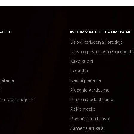
ACIJE
INFORMACIJE O KUPOVINI
Uslovi korišćenja i prodaje
Izjava o privatnosti i sigurnost
Kako kupiti
Isporuka
pitanja
Načini plaćanja
i
Plaćanje karticama
am registracijom?
Pravo na odustajanje
Reklamacije
Povraćaj sredstava
Zamena artikala