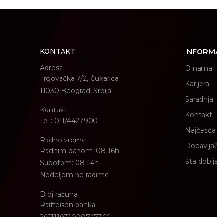
KONTAKT
INFORM
Adresa
O nama
Trgovačka 7/2, Čukarica
Karijera
11030 Beograd, Srbija
Saradnja
Kontakt
Kontakt
Tel : 011/4427900
Najčešća 
Radno vreme
Dobavljač
Radnim danom: 08-16h
Šta dobij
Subotom: 08-14h
Nedeljom ne radimo
Broj računa
Raiffeisen banka