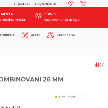
0
0
SIGURNO PLAĆANJE PLATNIM KARTICAMA!
Prijavite se
Registrujte se
 MESTA
SERVIS
oprodajna mreža
Najsavremenija usluga
I OPREMA
ALATI
KAROSERIJA
(
0
)
 KOMBINOVANI 26 MM
Dostupnost:
glom od 15°