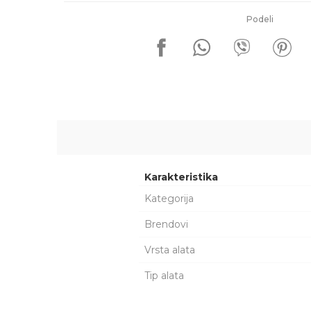
Podeli
Karakteristika
Kategorija
Brendovi
Vrsta alata
Tip alata
Ime/Nadimak