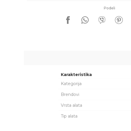
Podeli
Karakteristika
Kategorija
Brendovi
Vrsta alata
Tip alata
Ime/Nadimak