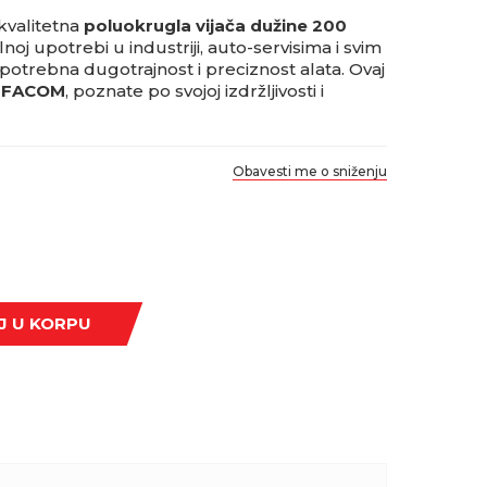
kvalitetna
poluokrugla vijača dužine 200
oj upotrebi u industriji, auto-servisima i svim
otrebna dugotrajnost i preciznost alata. Ovaj
 FACOM
, poznate po svojoj izdržljivosti i
Obavesti me o sniženju
J U KORPU