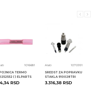
ati
1016681
Alati
1070991
Alati
POJNICA TERMO
SREDST ZA POPRAVKU
SELNA FI 0
0252552 ( ) ELPARTS
STAKLA 910028TRI
TRISCAN
4,34
RSD
3.316,38
RSD
58,00
R