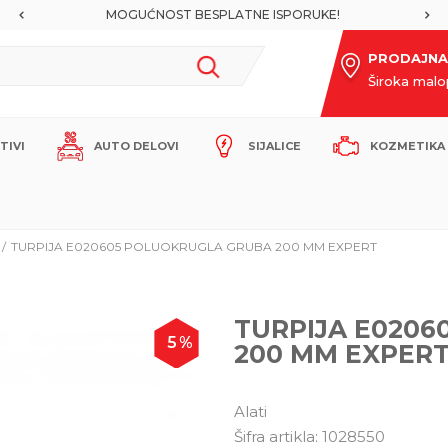
MOGUĆNOST BESPLATNE ISPORUKE!
PRODAJNA
Široka mal
ITIVI
AUTO DELOVI
SIJALICE
KOZMETIKA 
TURPIJA E020605 POLUOKRUGLA GRUBA 200 MM EXPERT
TURPIJA E020
5
%
200 MM EXPER
Alati
Šifra artikla:
1028550