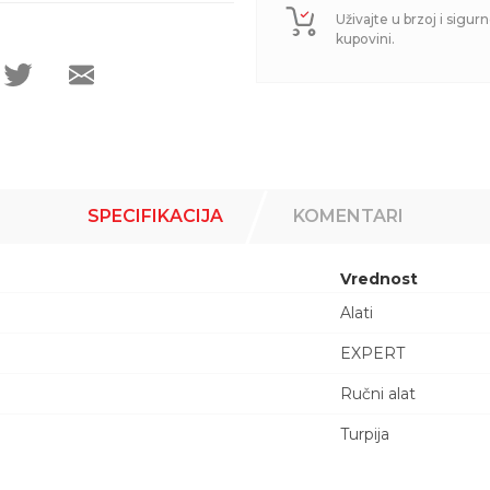
Uživajte u brzoj i sigurn
kupovini.
SPECIFIKACIJA
KOMENTARI
Vrednost
Alati
EXPERT
Ručni alat
Turpija
Email adresa