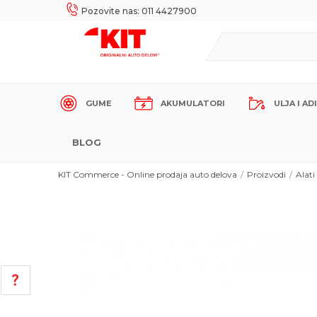
UKE!
SIGURNO PLAĆANJE PLATNIM KARTICAMA!
Pozovite nas: 011 4427900
GUME
AKUMULATORI
ULJA I AD
BLOG
KIT Commerce - Online prodaja auto delova
Proizvodi
Alati
POMOĆ PRI KUPOVINI