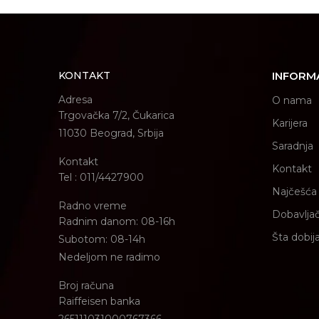
KONTAKT
INFORM
Adresa
O nama
Trgovačka 7/2, Čukarica
Karijera
11030 Beograd, Srbija
Saradnja
Kontakt
Kontakt
Tel : 011/4427900
Najčešća 
Radno vreme
Dobavljač
Radnim danom: 08-16h
Šta dobij
Subotom: 08-14h
Nedeljom ne radimo
Broj računa
Raiffeisen banka