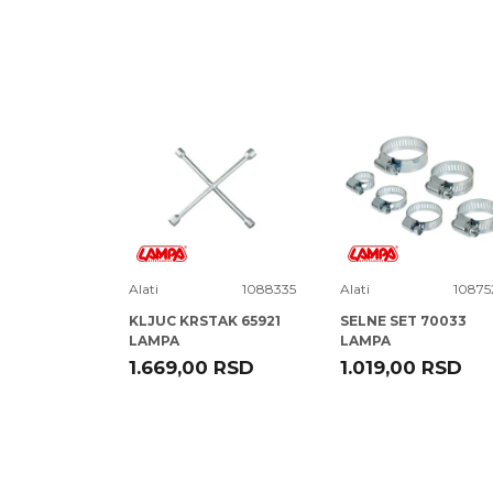
Poruka
16F601
Alati
1088335
Alati
10875
VAK KPL
KLJUC KRSTAK 65921
SELNE SET 70033
LAMPA
LAMPA
RSD
1.669,00
RSD
1.019,00
RSD
POŠALJI