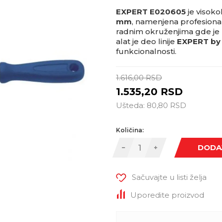
EXPERT E020605
je visoko
mm
, namenjena profesionaln
radnim okruženjima gde je p
alat je deo linije
EXPERT by
funkcionalnosti.
1.616,00
RSD
1.535,20
RSD
Ušteda:
80,80
RSD
Količina:
DODA
Sačuvajte u listi želja
Uporedite proizvod