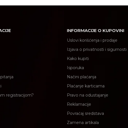
ACIJE
INFORMACIJE O KUPOVINI
Uslovi korišćenja i prodaje
Izjava o privatnosti i sigurnost
Kako kupiti
Isporuka
pitanja
Načini plaćanja
i
Plaćanje karticama
am registracijom?
Pravo na odustajanje
Reklamacije
Povraćaj sredstava
Zamena artikala