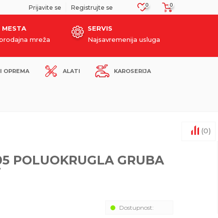
0
0
SIGURNO PLAĆANJE PLATNIM KARTICAMA!
Prijavite se
Registrujte se
 MESTA
SERVIS
oprodajna mreža
Najsavremenija usluga
I OPREMA
ALATI
KAROSERIJA
(
0
)
605 POLUOKRUGLA GRUBA
T
Dostupnost: