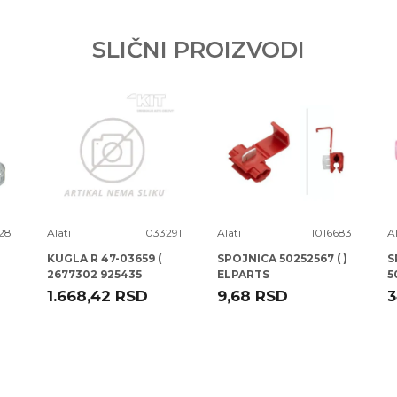
SLIČNI PROIZVODI
28
Alati
1033291
Alati
1016683
Al
KUGLA R 47-03659 (
SPOJNICA 50252567 ( )
S
2677302 925435
ELPARTS
5
CD0013 ) A3 -12
1.668,42
RSD
9,68
RSD
3
TALOSA