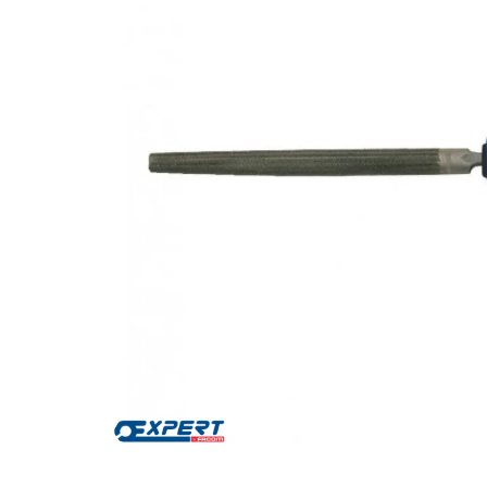
Za više informacija, pomoć i
porudžbine
011 4427900
Radno vreme
Radnim danom: 08-16h
Subotom: 08-14h
Nedeljom ne radimo
Pišite nam
office@kitcommerce.rs