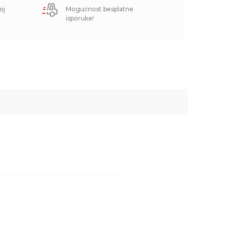
oj
Mogućnost besplatne
isporuke!