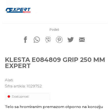
porudžbine
011 4427900
Radno vreme
Radnim danom: 08-16h
Subotom: 08-14h
Nedeljom ne radimo
Podeli
Pišite nam
office@kitcommerce.rs
KLESTA E084809 GRIP 250 MM
EXPERT
Alati
Šifra artikla:
1029752
Dostupnost:
Telo sa hromiranim premazom otporno na koroziju