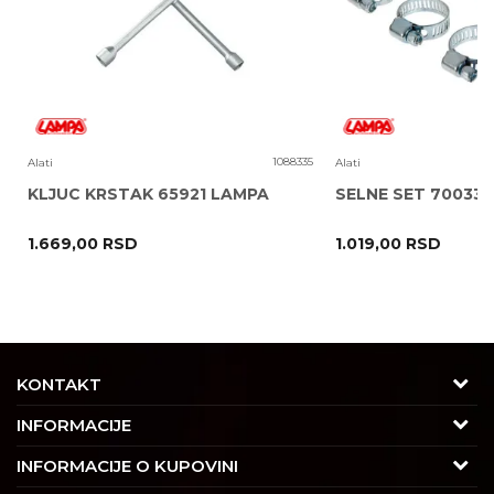
2
1088335
Alati
Alati
KLJUC KRSTAK 65921 LAMPA
SELNE SET 70033
1.669,00
RSD
1.019,00
RSD
POŠALJI
KONTAKT
Adresa
INFORMACIJE
Trgovačka 7/2, Čukarica
O nama
INFORMACIJE O KUPOVINI
11030 Beograd, Srbija