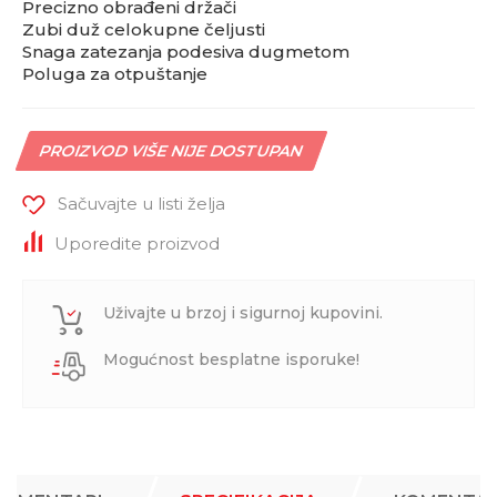
Precizno obrađeni držači
Zubi duž celokupne čeljusti
Snaga zatezanja podesiva dugmetom
Poluga za otpuštanje
PROIZVOD VIŠE NIJE DOSTUPAN
Sačuvajte u listi želja
Uporedite proizvod
Uživajte u brzoj i sigurnoj kupovini.
Mogućnost besplatne isporuke!