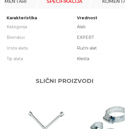
KOMENTARI
SPECIFIKACIJA
KOMENTAR
Karakteristika
Vrednost
Kategorija
Alati
Brendovi
EXPERT
Vrsta alata
Ručni alat
Tip alata
Klešta
Ime/Nadimak
SLIČNI PROIZVODI
Email adresa
Poruka