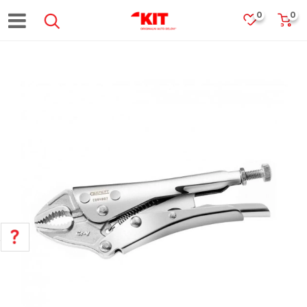
0
0
POMOĆ PRI KUPOVINI
Za više informacija, pomoć i