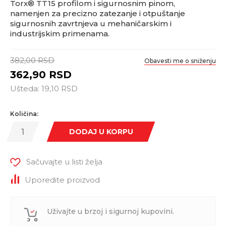
Torx® TT15 profilom i sigurnosnim pinom,
namenjen za precizno zatezanje i otpuštanje
sigurnosnih zavrtnjeva u mehaničarskim i
industrijskim primenama.
382,00
RSD
Obavesti me o sniženju
362,90
RSD
Ušteda:
19,10
RSD
Količina:
DODAJ U KORPU
Sačuvajte u listi želja
Uporedite proizvod
Uživajte u brzoj i sigurnoj kupovini.