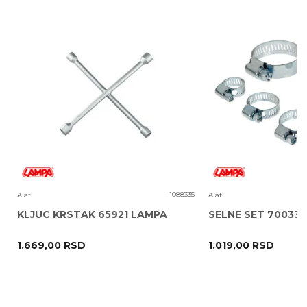
Poruka
1
1088335
Alati
Alati
KLJUC KRSTAK 65921 LAMPA
SELNE SET 70033
1.669,00
RSD
1.019,00
RSD
POŠALJI