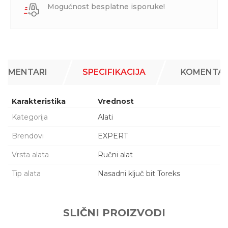
Mogućnost besplatne isporuke!
KOMENTARI
SPECIFIKACIJA
KOMENTAR
Karakteristika
Vrednost
Kategorija
Alati
Brendovi
EXPERT
Vrsta alata
Ručni alat
Tip alata
Nasadni ključ bit Toreks
Ime/Nadimak
SLIČNI PROIZVODI
Email adresa