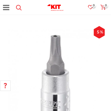
0
0
5
%
POMOĆ PRI KUPOVINI
Za više informacija, pomoć i