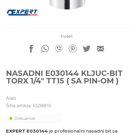
porudžbine
011 4427900
Radno vreme
Radnim danom: 08-16h
Subotom: 08-14h
Nedeljom ne radimo
Podeli
Pišite nam
office@kitcommerce.rs
NASADNI E030144 KLJUC-BIT
TORX 1/4" TT15 ( SA PIN-OM )
Alati
Šifra artikla:
1028819
Dostupnost:
EXPERT E030144
je profesionalni nasadni bit sa