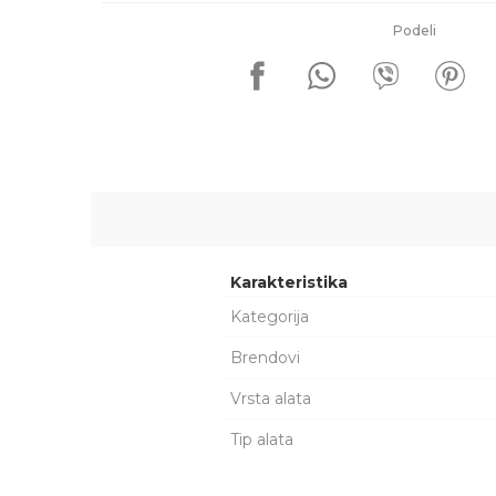
Podeli
Karakteristika
Kategorija
Brendovi
Vrsta alata
Tip alata
Ime/Nadimak