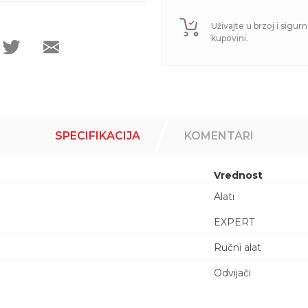
Uživajte u brzoj i sigurn
kupovini.
SPECIFIKACIJA
KOMENTARI
Vrednost
Alati
EXPERT
Ručni alat
Odvijači
Email adresa