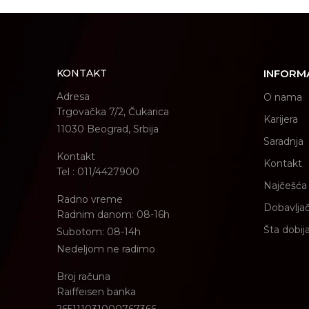
KONTAKT
INFORM
Adresa
O nama
Trgovačka 7/2, Čukarica
Karijera
11030 Beograd, Srbija
Saradnja
Kontakt
Kontakt
Tel : 011/4427900
Najčešća 
Radno vreme
Dobavljač
Radnim danom: 08-16h
Šta dobij
Subotom: 08-14h
Nedeljom ne radimo
Broj računa
Raiffeisen banka