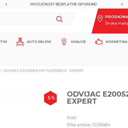
MOGUĆNOST BESPLATNE ISPORUKE!
PRODAJNA
Široka mal
ITIVI
AUTO DELOVI
SIJALICE
KOZMETIKA 
ODVIJAC E200526 8 MM FLEKSIBILNI - EXPERT
ODVIJAC E20052
5
%
EXPERT
Alati
Šifra artikla:
1029684