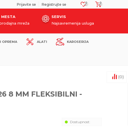
0
0
SIGURNO PLAĆANJE PLATNIM KARTICAMA!
Prijavite se
Registrujte se
 MESTA
SERVIS
oprodajna mreža
Najsavremenija usluga
I OPREMA
ALATI
KAROSERIJA
(
0
)
6 8 MM FLEKSIBILNI -
Dostupnost: