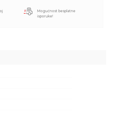
oj
Mogućnost besplatne
isporuke!