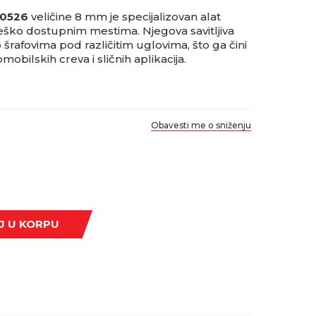
00526
veličine 8 mm je specijalizovan alat
 teško dostupnim mestima. Njegova savitljiva
rafovima pod različitim uglovima, što ga čini
mobilskih creva i sličnih aplikacija.
Obavesti me o sniženju
J U KORPU