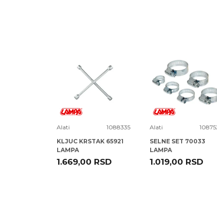
Poruka
172032
Alati
1088335
Alati
10875
T D - LEZ
KLJUC KRSTAK 65921
SELNE SET 70033
LAMPA
LAMPA
RSD
1.669,00
RSD
1.019,00
RSD
POŠALJI