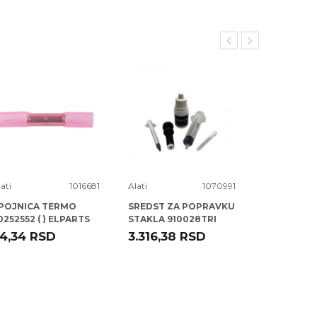
ati
1016681
Alati
1070991
Alati
POJNICA TERMO
SREDST ZA POPRAVKU
SELNA FI 0
0252552 ( ) ELPARTS
STAKLA 910028TRI
TRISCAN
4,34
RSD
3.316,38
RSD
58,00
R