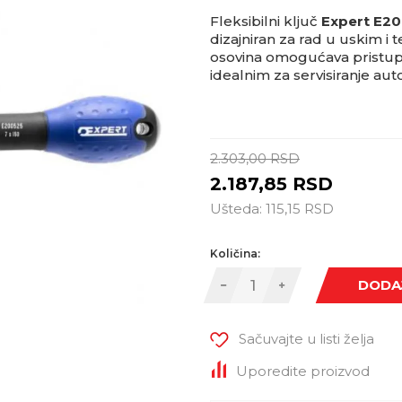
Fleksibilni ključ
Expert E2
dizajniran za rad u uskim i
osovina omogućava pristup š
idealnim za servisiranje auto
2.303,00
RSD
2.187,85
RSD
Ušteda:
115,15
RSD
Količina:
DODA
Sačuvajte u listi želja
Uporedite proizvod