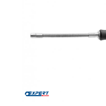
Za više informacija, pomoć i
porudžbine
011 4427900
Radno vreme
Radnim danom: 08-16h
Subotom: 08-14h
Nedeljom ne radimo
Pišite nam
office@kitcommerce.rs