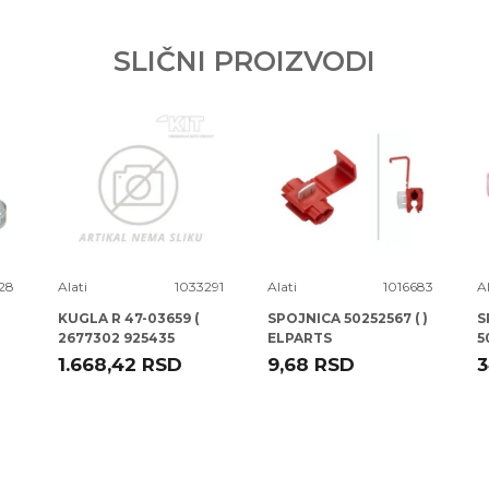
SLIČNI PROIZVODI
28
Alati
1033291
Alati
1016683
Al
KUGLA R 47-03659 (
SPOJNICA 50252567 ( )
S
2677302 925435
ELPARTS
5
CD0013 ) A3 -12
1.668,42
RSD
9,68
RSD
3
TALOSA