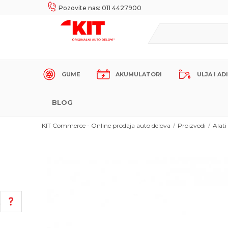
UKE!
SIGURNO PLAĆANJE PLATNIM KARTICAMA!
Pozovite nas: 011 4427900
GUME
AKUMULATORI
ULJA I AD
BLOG
KIT Commerce - Online prodaja auto delova
Proizvodi
Alati
POMOĆ PRI KUPOVINI