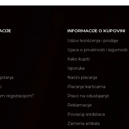
ACIJE
INFORMACIJE O KUPOVINI
Uslovi korišćenja i prodaje
Izjava o privatnosti i sigurnost
Kako kupiti
Isporuka
pitanja
Načini plaćanja
i
Plaćanje karticama
am registracijom?
Pravo na odustajanje
Reklamacije
Povraćaj sredstava
Zamena artikala