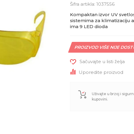
Šifra artikla:
1037556
Kompaktan izvor UV svetlost
sistemima za klimatizaciju 
ima 9 LED dioda
PROIZVOD VIŠE NIJE DOS
Sačuvajte u listi želja
Uporedite proizvod
Uživajte u brzoj i sigurn
kupovini.