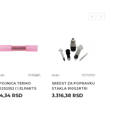
ati
1016681
Alati
1070991
Alati
POJNICA TERMO
SREDST ZA POPRAVKU
SELNA FI 0
0252552 ( ) ELPARTS
STAKLA 910028TRI
TRISCAN
4,34
RSD
3.316,38
RSD
58,00
R