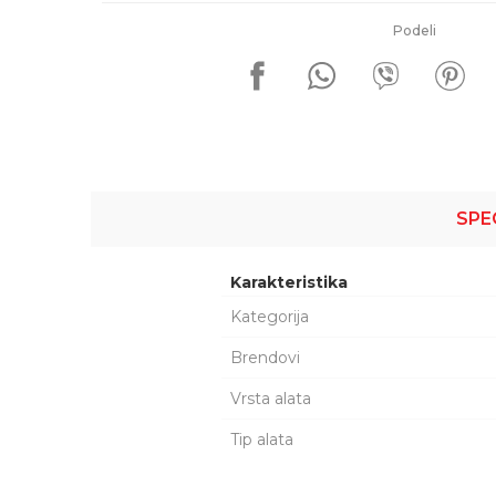
Podeli
SPE
Karakteristika
Kategorija
Brendovi
Vrsta alata
Tip alata
Šifra proizvoda:
1037556
Ime/Nadimak
LAMPA 007950025