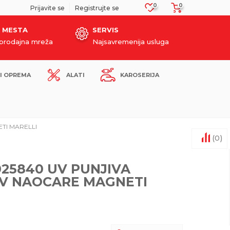
0
0
SIGURNO PLAĆANJE PLATNIM KARTICAMA!
Prijavite se
Registrujte se
 MESTA
SERVIS
oprodajna mreža
Najsavremenija usluga
I OPREMA
ALATI
KAROSERIJA
TI MARELLI
(
0
)
25840 UV PUNJIVA
UV NAOCARE MAGNETI