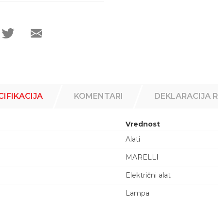
CIFIKACIJA
KOMENTARI
DEKLARACIJA 
Vrednost
Alati
MARELLI
Električni alat
Lampa
Email adresa
840 UV PUNJIVA BATERIJSKA + UV NAOCARE