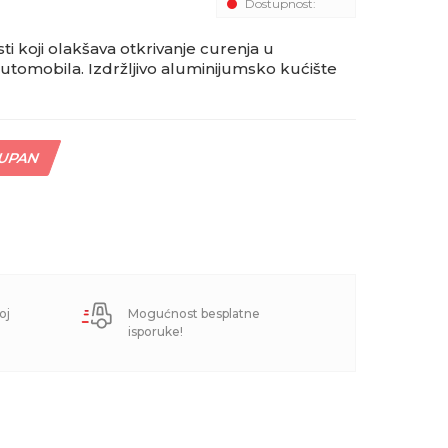
Dostupnost:
i koji olakšava otkrivanje curenja u
automobila. Izdržljivo aluminijumsko kućište
TUPAN
oj
Mogućnost besplatne
isporuke!