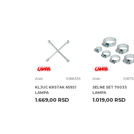
Naziv:
MAGNETI MARELL
Kataloški broj:
7950025840
Zemlja
Tajvan
porekla:
Proizvođač:
Poruka
Nema
Uvoznik:
KIT COMMERCE D.O
EAN kod:
8001063791913
Prava
Zagarantovana sva p
potrošača:
16F601
Alati
1088335
Alati
10875
VAK KPL
KLJUC KRSTAK 65921
SELNE SET 70033
LAMPA
LAMPA
RSD
1.669,00
RSD
1.019,00
RSD
POŠALJI