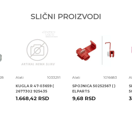
I
SLIČNI PROIZVODI
.O.
rava kupaca po osnovu zakona o zaštiti potrošača
28
Alati
1033291
Alati
1016683
Al
KUGLA R 47-03659 (
SPOJNICA 50252567 ( )
S
2677302 925435
ELPARTS
5
CD0013 ) A3 -12
1.668,42
RSD
9,68
RSD
3
TALOSA