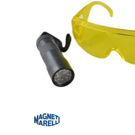
Za više informacija, pomoć i
porudžbine
011 4427900
Radno vreme
Radnim danom: 08-16h
Subotom: 08-14h
Nedeljom ne radimo
Pišite nam
office@kitcommerce.rs