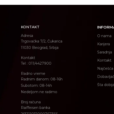
KONTAKT
INFORM
Adresa
O nama
Trgovačka 7/2, Čukarica
Karijera
11030 Beograd, Srbija
Saradnja
Kontakt
Kontakt
Tel : 011/4427900
Najčešća 
Radno vreme
Dobavljač
Radnim danom: 08-16h
Šta dobij
Subotom: 08-14h
Nedeljom ne radimo
Broj računa
Raiffeisen banka