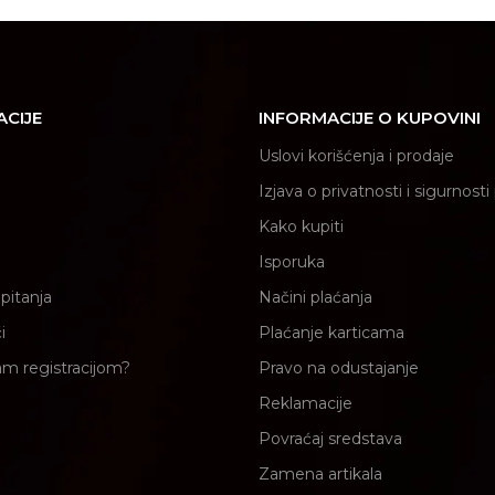
ACIJE
INFORMACIJE O KUPOVINI
Uslovi korišćenja i prodaje
Izjava o privatnosti i sigurnost
Kako kupiti
Isporuka
pitanja
Načini plaćanja
i
Plaćanje karticama
am registracijom?
Pravo na odustajanje
Reklamacije
Povraćaj sredstava
Zamena artikala