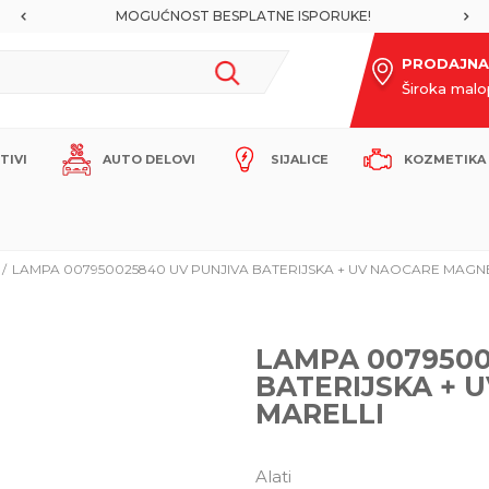
MOGUĆNOST BESPLATNE ISPORUKE!
PRODAJNA
Široka mal
ITIVI
AUTO DELOVI
SIJALICE
KOZMETIKA 
LAMPA 007950025840 UV PUNJIVA BATERIJSKA + UV NAOCARE MAGNE
LAMPA 0079500
BATERIJSKA + 
MARELLI
Alati