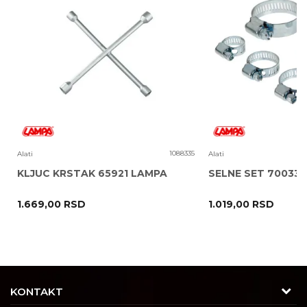
Uvoznik:
KIT COMMERCE D.O.O.
EAN kod:
3258952014249
Prava
Zagarantovana sva prava kupaca po osnovu zak
Poruka
potrošača
potrošača
1
1088335
Alati
Alati
KLJUC KRSTAK 65921 LAMPA
SELNE SET 70033
1.669,00
RSD
1.019,00
RSD
POŠALJI
KONTAKT