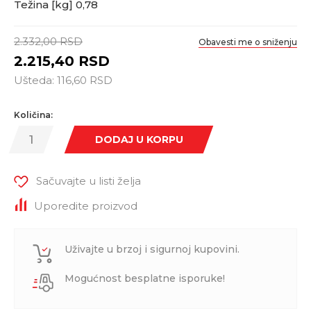
Težina [kg] 0,78
2.332,00
RSD
Obavesti me o sniženju
2.215,40
RSD
Ušteda:
116,60
RSD
Količina:
DODAJ U KORPU
Sačuvajte u listi želja
Uporedite proizvod
Uživajte u brzoj i sigurnoj kupovini.
Mogućnost besplatne isporuke!