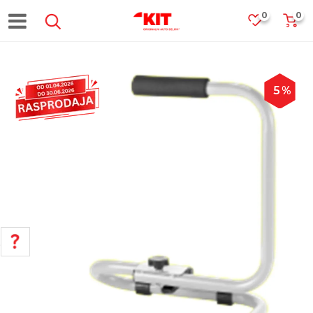
0
0
5
%
POMOĆ PRI KUPOVINI
Za više informacija, pomoć i