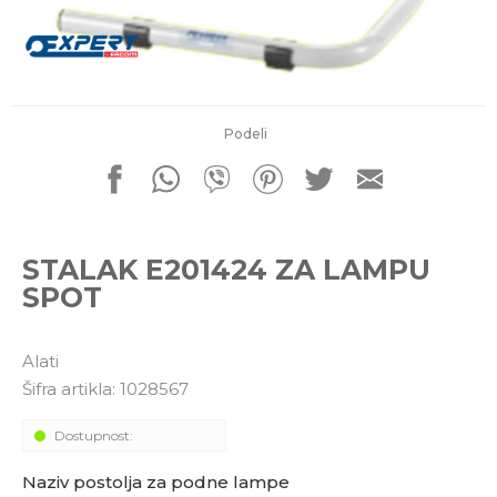
porudžbine
011 4427900
Radno vreme
Radnim danom: 08-16h
Subotom: 08-14h
Nedeljom ne radimo
Podeli
Pišite nam
office@kitcommerce.rs
STALAK E201424 ZA LAMPU
SPOT
Alati
Šifra artikla:
1028567
Dostupnost:
Naziv postolja za podne lampe