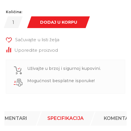
Količina:
DODAJ U KORPU
Sačuvajte u listi želja
Uporedite proizvod
Uživajte u brzoj i sigurnoj kupovini.
Mogućnost besplatne isporuke!
KOMENTARI
SPECIFIKACIJA
KOMENTAR