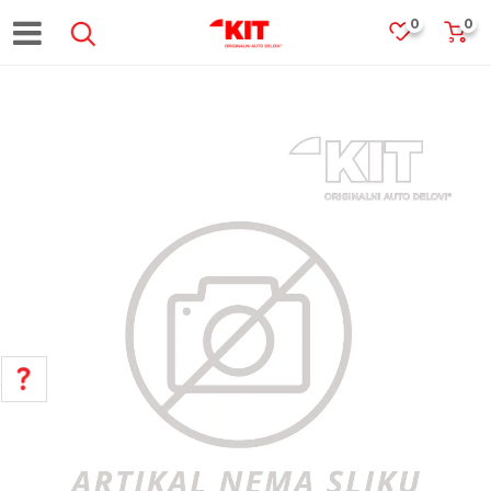
0
0
POMOĆ PRI KUPOVINI
Za više informacija, pomoć i