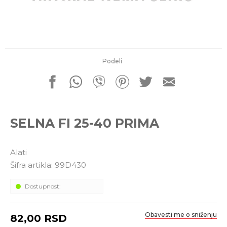
porudžbine
011 4427900
Radno vreme
Radnim danom: 08-16h
Subotom: 08-14h
Nedeljom ne radimo
Podeli
Pišite nam
office@kitcommerce.rs
SELNA FI 25-40 PRIMA
Alati
Šifra artikla:
99D430
Dostupnost:
Obavesti me o sniženju
82,00
RSD