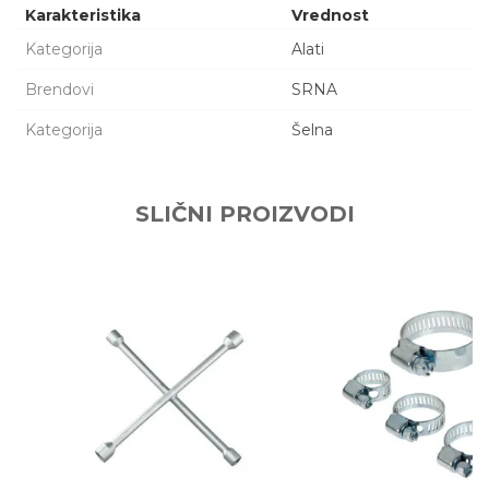
Karakteristika
Vrednost
Kategorija
Alati
Brendovi
SRNA
Kategorija
Šelna
Ime/Nadimak
SLIČNI PROIZVODI
Email adresa
Poruka