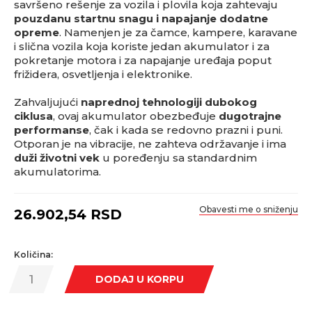
savršeno rešenje za vozila i plovila koja zahtevaju
pouzdanu startnu snagu i napajanje dodatne
opreme
. Namenjen je za čamce, kampere, karavane
i slična vozila koja koriste jedan akumulator i za
pokretanje motora i za napajanje uređaja poput
frižidera, osvetljenja i elektronike.
Zahvaljujući
naprednoj tehnologiji dubokog
ciklusa
, ovaj akumulator obezbeđuje
dugotrajne
performanse
, čak i kada se redovno prazni i puni.
Otporan je na vibracije, ne zahteva održavanje i ima
duži životni vek
u poređenju sa standardnim
akumulatorima.
Obavesti me o sniženju
26.902,54
RSD
Količina:
DODAJ U KORPU