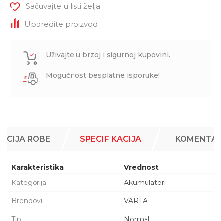
Sačuvajte u listi želja
Uporedite proizvod
Uživajte u brzoj i sigurnoj kupovini.
Mogućnost besplatne isporuke!
ACIJA ROBE
SPECIFIKACIJA
KOMENTAR
Karakteristika
Vrednost
Kategorija
Akumulatori
Brendovi
VARTA
Tip
Normal