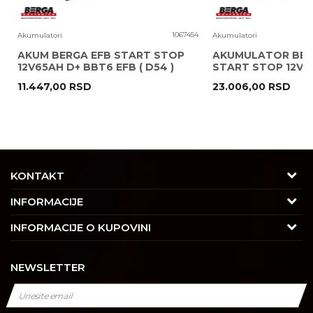
7
1067454
Akumulatori
Akumulatori
T
AKUM BERGA EFB START STOP
AKUMULATOR BER
12V65AH D+ BBT6 EFB ( D54 )
START STOP 12V10
( H15 EK1050 )
11.447,00
RSD
23.006,00
RSD
POŠALJI
KONTAKT
Adresa
INFORMACIJE
Trgovačka 7/2, Čukarica
O nama
INFORMACIJE O KUPOVINI
11030 Beograd, Srbija
Karijera
Uslovi korišćenja i prodaje
Kontakt
NEWSLETTER
Saradnja
Izjava o privatnosti i sigurnosti podataka
Tel : 011/4427900
Kontakt
Kako kupiti
Radno vreme