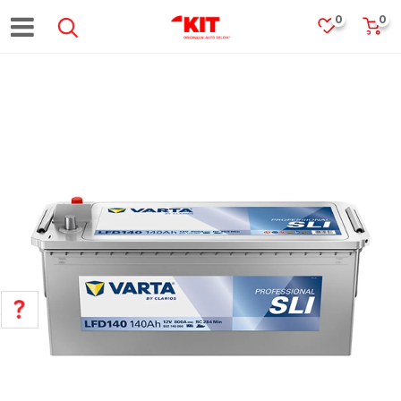
0
0
POMOĆ PRI KUPOVINI
Za više informacija, pomoć i