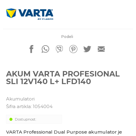
porudžbine
011 4427900
Radno vreme
Radnim danom: 08-16h
Subotom: 08-14h
Nedeljom ne radimo
Podeli
Pišite nam
office@kitcommerce.rs
AKUM VARTA PROFESIONAL
SLI 12V140 L+ LFD140
Akumulatori
Šifra artikla:
1054004
Dostupnost:
VARTA Professional Dual Purpose akumulator je