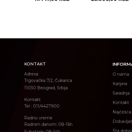
H15 EK1050 )
POŠALJI
KONTAKT
INFORM
Adresa
O nama
Trgovačka 7/2, Čukarica
Karijera
11030 Beograd, Srbija
Saradnja
Kontakt
Kontakt
Tel : 011/4427900
Najčešća 
Radno vreme
Dobavljač
Radnim danom: 08-16h
Šta dobij
Subotom: 08-14h