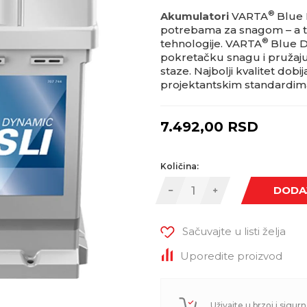
®
Akumulatori
VARTA
Blue 
potrebama za snagom – a t
®
tehnologije. VARTA
Blue D
pokretačku snagu i pružaj
staze. Najbolji kvalitet dob
projektantskim standardim
7.492,00
RSD
Količina:
DODA
Sačuvajte u listi želja
Uporedite proizvod
Uživajte u brzoj i sigurn