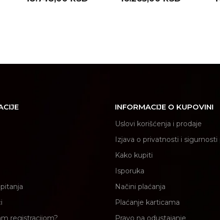
G14 EK950 )
F21 EK800 )
E
ACIJE
INFORMACIJE O KUPOVINI
Uslovi korišćenja i prodaje
Izjava o privatnosti i sigurnost
Kako kupiti
Isporuka
pitanja
Načini plaćanja
i
Plaćanje karticama
am registracijom?
Pravo na odustajanje