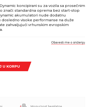
Dynamic koncipirani su za vozila sa prosečnim
o znači: standardna oprema bez start-stop
ynamic akumulatori nude dodatnu
u dosledno visoke performanse na duže
ijate zahvaljujući vrhunskim evropskim
a.
Obavesti me o sniženju
J U KORPU
oj
Mogućnost besplatne