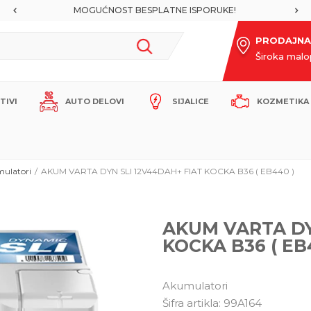
MOGUĆNOST BESPLATNE ISPORUKE!
PRODAJNA
Široka mal
ITIVI
AUTO DELOVI
SIJALICE
KOZMETIKA 
ulatori
AKUM VARTA DYN SLI 12V44DAH+ FIAT KOCKA B36 ( EB440 )
AKUM VARTA DY
KOCKA B36 ( EB
Akumulatori
Šifra artikla:
99A164