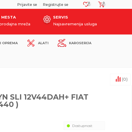
0
0
SIGURNO PLAĆANJE PLATNIM KARTICAMA!
Prijavite se
Registrujte se
 MESTA
SERVIS
oprodajna mreža
Najsavremenija usluga
I OPREMA
ALATI
KAROSERIJA
(
0
)
N SLI 12V44DAH+ FIAT
440 )
Dostupnost: