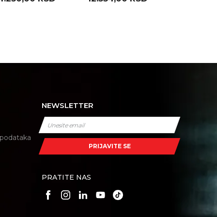
39 EK700 )
D52 EK600 )
H3 EA1000 
NEWSLETTER
i podataka
PRIJAVITE SE
PRATITE NAS