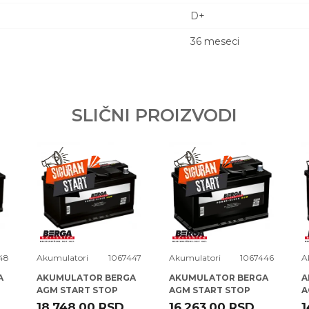
D+
36 meseci
Email adresa
YN 12V44DAH FIAT KOCKA B36 ( EB440 )
SLIČNI PROIZVODI
Y GMBH & CO KGAA
.O.
rava kupaca po osnovu zakona o zaštiti
48
Akumulatori
1067447
Akumulatori
1067446
A
A
AKUMULATOR BERGA
AKUMULATOR BERGA
A
AGM START STOP
AGM START STOP
A
12V95AH D+ PB-N12 (
12V80AH D+ PB-N11 (
1
18.748,00
RSD
16.263,00
RSD
1