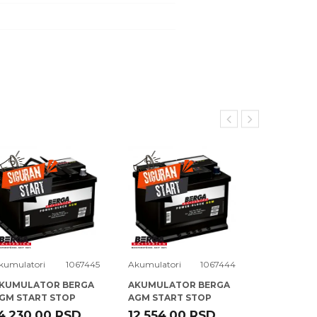
kumulatori
1067445
Akumulatori
1067444
Akumulatori
KUMULATOR BERGA
AKUMULATOR BERGA
AKUMULAT
GM START STOP
AGM START STOP
POWER BL
2V70AH D+ PB-N10 (
12V60AH D+ PB-N9 (
12V100AH D
4.230,00
RSD
12.554,00
RSD
13.266,0