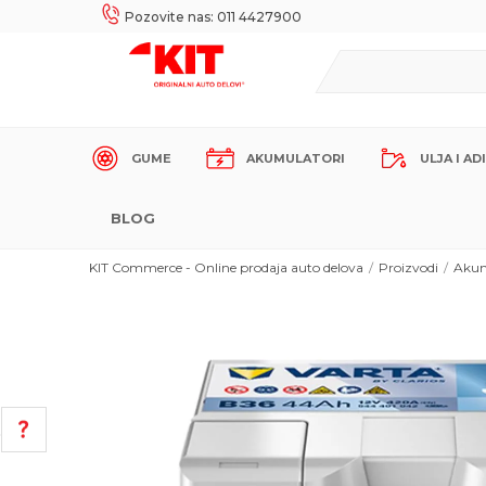
UKE!
SIGURNO PLAĆANJE PLATNIM KARTICAMA!
Pozovite nas: 011 4427900
GUME
AKUMULATORI
ULJA I AD
BLOG
KIT Commerce - Online prodaja auto delova
Proizvodi
Akum
POMOĆ PRI KUPOVINI