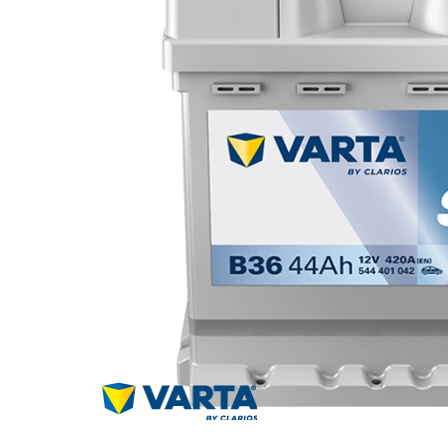
Za više informacija, pomoć i
porudžbine
011 4427900
Radno vreme
Radnim danom: 08-16h
Subotom: 08-14h
Nedeljom ne radimo
Pišite nam
office@kitcommerce.rs