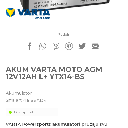
porudžbine
011 4427900
Radno vreme
Radnim danom: 08-16h
Subotom: 08-14h
Nedeljom ne radimo
Podeli
Pišite nam
office@kitcommerce.rs
AKUM VARTA MOTO AGM
12V12AH L+ YTX14-BS
Akumulatori
Šifra artikla:
99A134
Dostupnost:
VARTA Powersports
akumulatori
pružaju svu