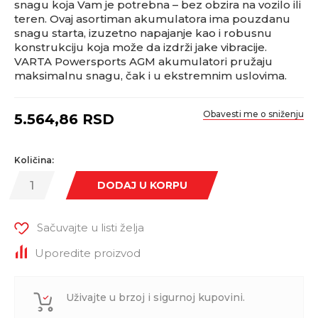
snagu koja Vam je potrebna – bez obzira na vozilo ili
teren. Ovaj asortiman akumulatora ima pouzdanu
snagu starta, izuzetno napajanje kao i robusnu
konstrukciju koja može da izdrži jake vibracije.
VARTA Powersports AGM akumulatori pružaju
maksimalnu snagu, čak i u ekstremnim uslovima.
Obavesti me o sniženju
5.564,86
RSD
Količina:
DODAJ U KORPU
Sačuvajte u listi želja
Uporedite proizvod
Uživajte u brzoj i sigurnoj kupovini.