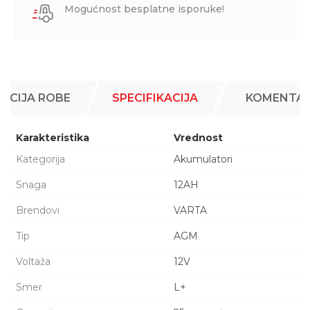
Mogućnost besplatne isporuke!
ACIJA ROBE
SPECIFIKACIJA
KOMENTAR
Karakteristika
Vrednost
Kategorija
Akumulatori
Snaga
12AH
Brendovi
VARTA
Tip
AGM
Voltaža
12V
Smer
L+