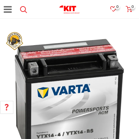
0
0
POMOĆ PRI KUPOVINI
Za više informacija, pomoć i