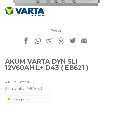
porudžbine
011 4427900
Radno vreme
Radnim danom: 08-16h
Subotom: 08-14h
Nedeljom ne radimo
Podeli
Pišite nam
office@kitcommerce.rs
AKUM VARTA DYN SLI
12V60AH L+ D43 ( EB621 )
Akumulatori
Šifra artikla:
99A033
Dostupnost: