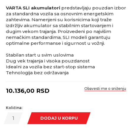
VARTA SLI akumulatori
predstavljaju pouzdan izbor
za standardna vozila sa osnovnim energetskim
zahtevima. Namenjeni su korisnicima koji traže
izdržljiv akumulator sa stabilnim startovanjem i
dugim vekom trajanja. Proizvedeni po najvišim
nemačkim standardima, SLI modeli garantuju
optimalne performanse i sigurnost u vožnji.
Stabilan start u svim uslovima
Dug vek trajanja i visoka pouzdanost
Idealni za vozila bez start-stop sistema
Tehnologija bez održavanja
Obavesti me o sniženju
10.136,00
RSD
Količina:
DODAJ U KORPU