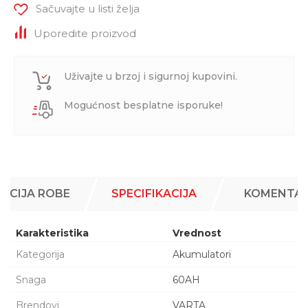
Sačuvajte u listi želja
Uporedite proizvod
Uživajte u brzoj i sigurnoj kupovini.
Mogućnost besplatne isporuke!
ACIJA ROBE
SPECIFIKACIJA
KOMENTAR
Karakteristika
Vrednost
Kategorija
Akumulatori
Snaga
60AH
Brendovi
VARTA