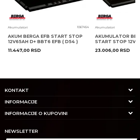
7
1067454
Akumulatori
Akumulatori
T
AKUM BERGA EFB START STOP
AKUMULATOR BER
12V65AH D+ BBT6 EFB ( D54 )
START STOP 12V10
( H15 EK1050 )
11.447,00
RSD
23.006,00
RSD
POŠALJI
KONTAKT
Adresa
INFORMACIJE
Trgovačka 7/2, Čukarica
O nama
INFORMACIJE O KUPOVINI
11030 Beograd, Srbija
Karijera
Uslovi korišćenja i prodaje
Kontakt
NEWSLETTER
Saradnja
Izjava o privatnosti i sigurnosti podataka
Tel : 011/4427900