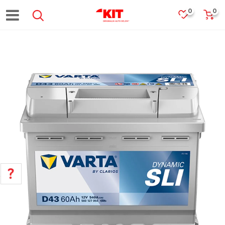
0
0
POMOĆ PRI KUPOVINI
Za više informacija, pomoć i