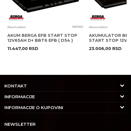
6
1067454
Akumulatori
Akumulatori
T
AKUM BERGA EFB START STOP
AKUMULATOR BER
12V65AH D+ BBT6 EFB ( D54 )
START STOP 12V10
( H15 EK1050 )
11.447,00
RSD
23.006,00
RSD
POŠALJI
KONTAKT
Adresa
INFORMACIJE
Trgovačka 7/2, Čukarica
O nama
INFORMACIJE O KUPOVINI
11030 Beograd, Srbija
Karijera
Uslovi korišćenja i prodaje
Kontakt
NEWSLETTER
Saradnja
Izjava o privatnosti i sigurnosti podataka
Tel : 011/4427900