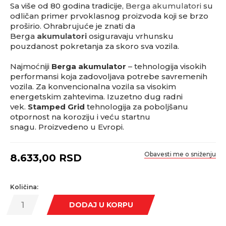
Sa više od 80 godina tradicije,
Berga akumulatori
su
odličan primer prvoklasnog proizvoda koji se brzo
proširio. Ohrabrujuće je znati da
Berga
akumulatori
osiguravaju vrhunsku
pouzdanost pokretanja za skoro sva vozila.
Najmoćniji
Berga akumulator
– tehnologija visokih
performansi koja zadovoljava potrebe savremenih
vozila. Za konvencionalna vozila sa visokim
energetskim zahtevima. Izuzetno dug radni
vek.
Stamped Grid
tehnologija za poboljšanu
otpornost na koroziju i veću startnu
snagu. Proizvedeno u Evropi.
Obavesti me o sniženju
8.633,00
RSD
Količina:
DODAJ U KORPU