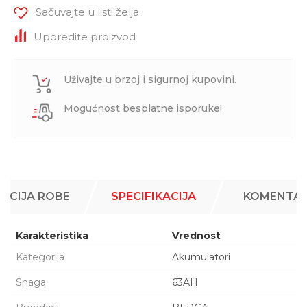
Sačuvajte u listi želja
Uporedite proizvod
Uživajte u brzoj i sigurnoj kupovini.
Mogućnost besplatne isporuke!
ACIJA ROBE
SPECIFIKACIJA
KOMENTAR
Karakteristika
Vrednost
Kategorija
Akumulatori
Snaga
63AH