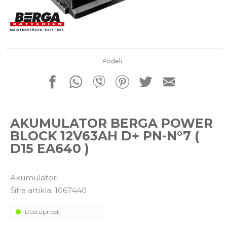
porudžbine
011 4427900
Radno vreme
Radnim danom: 08-16h
Subotom: 08-14h
Nedeljom ne radimo
Podeli
Pišite nam
office@kitcommerce.rs
AKUMULATOR BERGA POWER
BLOCK 12V63AH D+ PN-N°7 (
D15 EA640 )
Akumulatori
Šifra artikla:
1067440
Dostupnost: