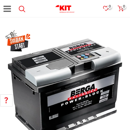
0
0
POMOĆ PRI KUPOVINI
Za više informacija, pomoć i