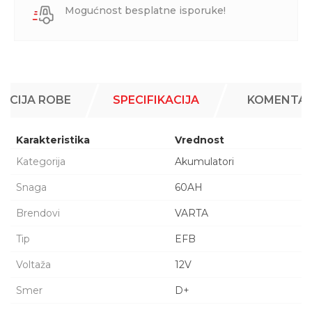
Mogućnost besplatne isporuke!
ACIJA ROBE
SPECIFIKACIJA
KOMENTAR
Karakteristika
Vrednost
Kategorija
Akumulatori
Snaga
60AH
Brendovi
VARTA
Tip
EFB
Voltaža
12V
Smer
D+