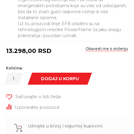
energetskim potrebama koje su više od uobičajenih,
bilo da to znači gušći raspored vožnje ili više
instalirane opreme.
Uz to, proizvodi linije EFB izrađeni su sa
tehnologijom rešetke PowerFrame za jaku snagu
pokretanja i pouzdan učinak.
Obavesti me o sniženju
13.298,00
RSD
Količina:
DODAJ U KORPU
Sačuvajte u listi želja
Uporedite proizvod
Uživajte u brzoj i sigurnoj kupovini.