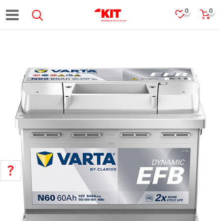
0
0
POMOĆ PRI KUPOVINI
Za više informacija, pomoć i