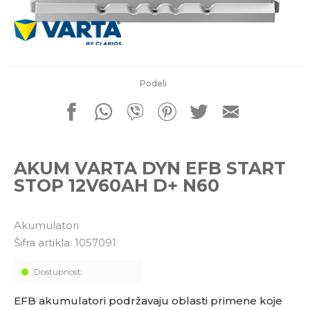
porudžbine
011 4427900
Radno vreme
Radnim danom: 08-16h
Subotom: 08-14h
Nedeljom ne radimo
Podeli
Pišite nam
office@kitcommerce.rs
AKUM VARTA DYN EFB START
STOP 12V60AH D+ N60
Akumulatori
Šifra artikla:
1057091
Dostupnost:
EFB akumulatori podržavaju oblasti primene koje