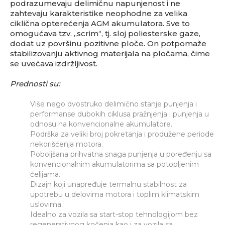
podrazumevaju delimičnu napunjenost i ne
zahtevaju karakteristike neophodne za velika
ciklična opterećenja AGM akumulatora. Sve to
omogućava tzv. „scrim“, tj. sloj poliesterske gaze,
dodat uz površinu pozitivne ploče. On potpomaže
stabilizovanju aktivnog materijala na pločama, čime
se uvećava izdržljivost.
Prednosti su
:
Više nego dvostruko delimično stanje punjenja i
performanse dubokih ciklusa pražnjenja i punjenja u
odnosu na konvencionalne akumulatore.
Podrška za veliki broj pokretanja i produžene periode
nekorišćenja motora.
Poboljšana prihvatna snaga punjenja u poređenju sa
konvencionalnim akumulatorima sa potopljenim
ćelijama.
Dizajn koji unapređuje termalnu stabilnost za
upotrebu u delovima motora i toplim klimatskim
uslovima.
Idealno za vozila sa start-stop tehnologijom bez
regenerativnog kočenja kao i za vozila sa