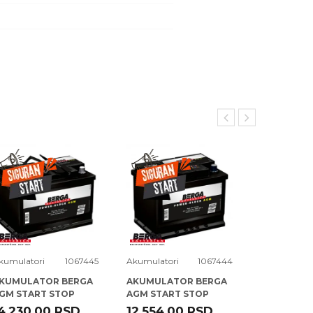
kumulatori
1067445
Akumulatori
1067444
Akumulatori
KUMULATOR BERGA
AKUMULATOR BERGA
AKUMULAT
GM START STOP
AGM START STOP
POWER BL
2V70AH D+ PB-N10 (
12V60AH D+ PB-N9 (
12V100AH D
4.230,00
RSD
12.554,00
RSD
13.266,0