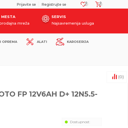
0
0
SIGURNO PLAĆANJE PLATNIM KARTICAMA!
Prijavite se
Registrujte se
 MESTA
SERVIS
oprodajna mreža
Najsavremenija usluga
I OPREMA
ALATI
KAROSERIJA
(
0
)
TO FP 12V6AH D+ 12N5.5-
Dostupnost: