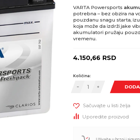
VARTA Powersports
akumu
potrebna – bez obzira na vo
pouzdanu snagu starta, izu
koja može da izdrži jake vibr
akumulatori pružaju pouzd
vremenu.
4.150,66
RSD
Količina:
DODA
Sačuvajte u listi želja
Uporedite proizvod
Uživajte u brzoj i sigurn