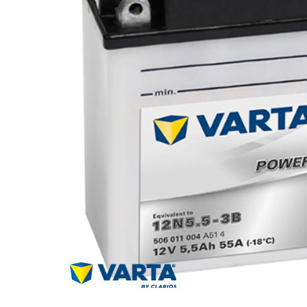
Za više informacija, pomoć i
porudžbine
011 4427900
Radno vreme
Radnim danom: 08-16h
Subotom: 08-14h
Nedeljom ne radimo
Pišite nam
office@kitcommerce.rs