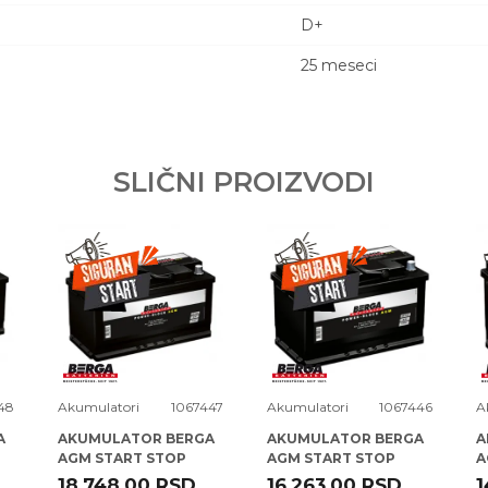
D+
25 meseci
Email adresa
TO FP 12V6AH D 12N5.5-3B
SLIČNI PROIZVODI
ANY GMBH & CO KGAA
 D.O.O.
va prava kupaca po osnovu zakona o zaštiti
48
Akumulatori
1067447
Akumulatori
1067446
A
A
AKUMULATOR BERGA
AKUMULATOR BERGA
A
AGM START STOP
AGM START STOP
A
12V95AH D+ PB-N12 (
12V80AH D+ PB-N11 (
1
18.748,00
RSD
16.263,00
RSD
1