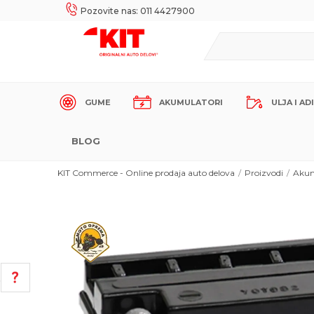
UKE!
SIGURNO PLAĆANJE PLATNIM KARTICAMA!
Pozovite nas: 011 4427900
GUME
AKUMULATORI
ULJA I AD
BLOG
KIT Commerce - Online prodaja auto delova
Proizvodi
Akum
POMOĆ PRI KUPOVINI