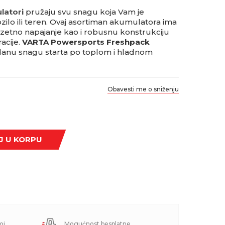
latori
pružaju svu snagu koja Vam je
zilo ili teren. Ovaj asortiman akumulatora ima
zetno napajanje kao i robusnu konstrukciju
acije.
VARTA Powersports Freshpack
anu snagu starta po toplom i hladnom
Obavesti me o sniženju
J U KORPU
oj
Mogućnost besplatne