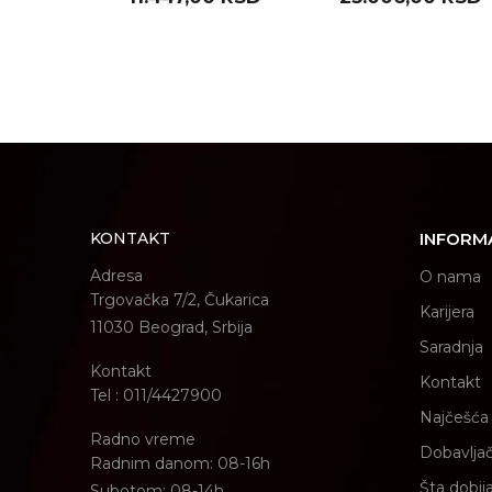
H15 EK1050 )
POŠALJI
KONTAKT
INFORM
Adresa
O nama
Trgovačka 7/2, Čukarica
Karijera
11030 Beograd, Srbija
Saradnja
Kontakt
Kontakt
Tel : 011/4427900
Najčešća 
Radno vreme
Dobavljač
Radnim danom: 08-16h
Šta dobij
Subotom: 08-14h