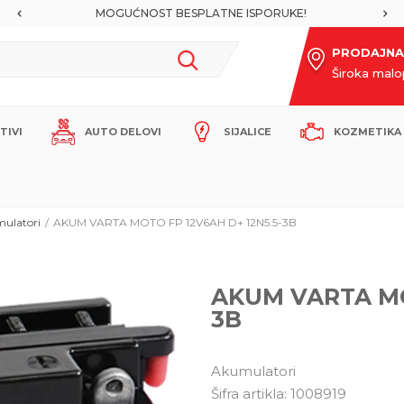
MOGUĆNOST BESPLATNE ISPORUKE!
PRODAJNA
Široka mal
ITIVI
AUTO DELOVI
SIJALICE
KOZMETIKA 
ulatori
AKUM VARTA MOTO FP 12V6AH D+ 12N5.5-3B
AKUM VARTA MO
3B
Akumulatori
Šifra artikla:
1008919