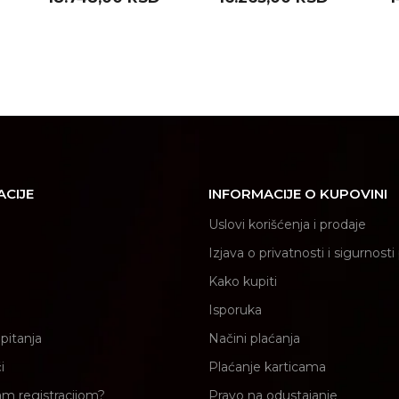
G14 EK950 )
F21 EK800 )
E
ACIJE
INFORMACIJE O KUPOVINI
Uslovi korišćenja i prodaje
Izjava o privatnosti i sigurnost
Kako kupiti
Isporuka
pitanja
Načini plaćanja
i
Plaćanje karticama
am registracijom?
Pravo na odustajanje