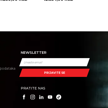
39 EK700 )
D52 EK600 )
H3 EA1000 
NEWSLETTER
i podataka
PRIJAVITE SE
PRATITE NAS